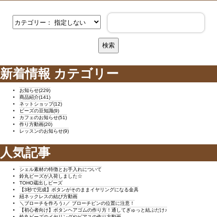
新着情報 カテゴリー
お知らせ(229)
商品紹介(141)
ネットショップ(12)
ビーズの豆知識(9)
カフェのお知らせ(51)
作り方動画(20)
レッスンのお知らせ(9)
人気記事
シェル素材の特徴とお手入れについて
鈴丸ビーズが入荷しました☆
TOHO蔵出しビーズ
【3秒で完成】ボタンがそのままイヤリングになる金具
紐ネックレスの結び方動画
＼ブローチを作ろう♪／ ブローチピンの位置に注意！
【初心者向け】ボタンヘアゴムの作り方！通してぎゅっと結ぶだけ♪
鈴丸ビーズのイヤリングやピアスの作り方動画