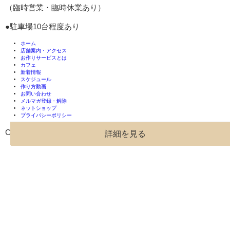
（臨時営業・臨時休業あり）
●駐車場10台程度あり
ホーム
店舗案内・アクセス
お作りサービスとは
カフェ
新着情報
スケジュール
作り方動画
お問い合わせ
メルマガ登録・解除
ネットショップ
プライバシーポリシー
Copyright(C) 2017 - 2026 hitotububeads All rights Reserved.
詳細を見る
詳細を見る
詳細を見る
詳細を見る
詳細を見る
詳細を見る