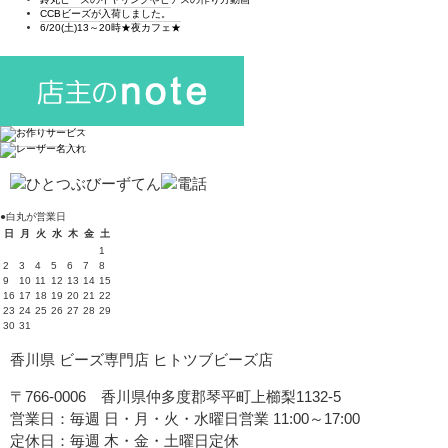
CCBビーズが入荷しました。
6/20(土)13～20時★夜カフェ★
●白丸が営業日
日
月
火
水
木
金
土
1
2
3
4
5
6
7
8
9
10
11
12
13
14
15
16
17
18
19
20
21
22
23
24
25
26
27
28
29
30
31
香川県 ビーズ専門店 ヒトツブビーズ店
〒766-0006 香川県仲多度郡琴平町上櫛梨1132-5
営業日：毎週 日・月・火・水曜日営業 11:00～17:00
定休日：毎週 木・金・土曜日定休