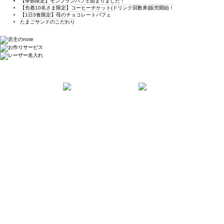
【季節限定】モンブランパフェ始まりました！
【先着10名さま限定】コーヒーチケット(ドリンク回数券)販売開始！
【1日3食限定】苺のチョコレートパフェ
たまごサンドのこだわり
●白丸が営業日
日
月
火
水
木
金
土
1
2
3
4
5
6
7
8
9
10
11
12
13
14
15
16
17
18
19
20
21
22
23
24
25
26
27
28
29
30
31
香川県 ビーズ専門店 ヒトツブビーズ店