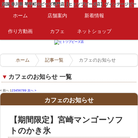
四国 香川県 琴平町のビーズ専門店【ヒトツブビーズ店】ヴィンテージビー
ズが豊富に揃うビーズショップ
ホーム
店舗案内
新着情報
作り方動画
カフェ
ネットショップ
ホーム
記事一覧
カフェのお知らせ
▼
カフェのお知らせ 一覧
< 前へ
1
2
3
4
5
6
7
8
9
次へ >
カフェのお知らせ
【期間限定】宮崎マンゴーソフ
トのかき氷