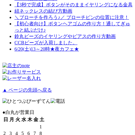
【3秒で完成】ボタンがそのままイヤリングになる金具
紐ネックレスの結び方動画
＼ブローチを作ろう♪／ ブローチピンの位置に注意！
【初心者向け】ボタンヘアゴムの作り方！通してぎゅ
っと結ぶだけ♪
鈴丸ビーズのイヤリングやピアスの作り方動画
CCBビーズが入荷しました。
6/20(土)13～20時★夜カフェ★
▲ ページの先頭へ戻る
●白丸が営業日
日
月
火
水
木
金
土
1
2
3
4
5
6
7
8