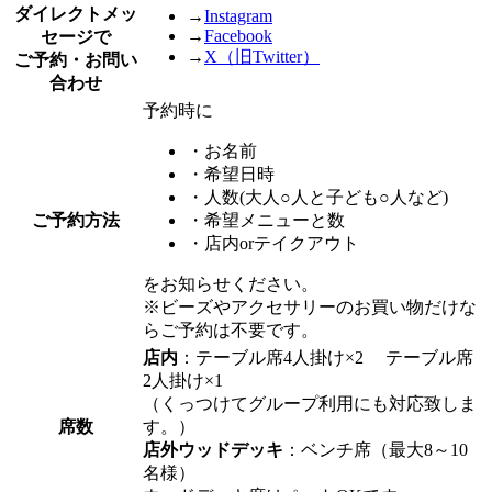
ダイレクトメッ
→
Instagram
→
Facebook
セージで
→
X（旧Twitter）
ご予約・お問い
合わせ
予約時に
・
お名前
・
希望日時
・
人数(大人○人と子ども○人など)
ご予約方法
・
希望メニューと数
・
店内orテイクアウト
をお知らせください。
※
ビーズやアクセサリーのお買い物だけな
らご予約は不要です。
店内
：テーブル席4人掛け×2 テーブル席
2人掛け×1
（くっつけてグループ利用にも対応致しま
席数
す。）
店外ウッドデッキ
：ベンチ席（最大8～10
名様）