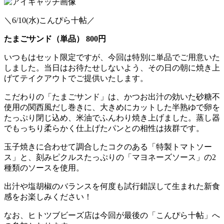
＼6/10(水)こんぴら十帖／
たまごサンド（単品） 800円
いつもはセット限定ですが、今回は特別に単品でご用意いた
しました。当日はお待たせしないよう、その日の朝に焼き上
げてテイクアウトでご提供いたします。
こだわりの「たまごサンド」は、かつお出汁の効いた砂糖不
使用の関西風だし巻きに、大きめにカットした半熟ゆで卵を
たっぷり閉じ込め、米油でふんわり焼き上げました。蒸し器
でもっちり柔らかく仕上げたパンとの相性は抜群です。
玉子焼きに合わせて調合したコクのある「特製トマトソー
ス」と、刻みピクルスたっぷりの「マヨネーズソース」の2
種類のソースを使用。
出汁や塩胡椒のバランスを何度も試行錯誤して生まれた新食
感をお楽しみください！
なお、ヒトツブビーズ店は今回が最後の「こんぴら十帖」へ