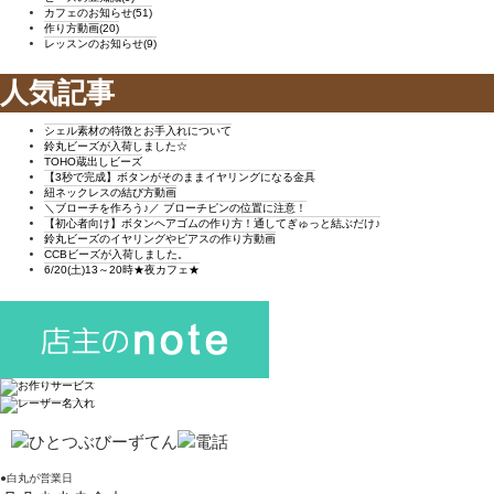
カフェのお知らせ(51)
作り方動画(20)
レッスンのお知らせ(9)
人気記事
シェル素材の特徴とお手入れについて
鈴丸ビーズが入荷しました☆
TOHO蔵出しビーズ
【3秒で完成】ボタンがそのままイヤリングになる金具
紐ネックレスの結び方動画
＼ブローチを作ろう♪／ ブローチピンの位置に注意！
【初心者向け】ボタンヘアゴムの作り方！通してぎゅっと結ぶだけ♪
鈴丸ビーズのイヤリングやピアスの作り方動画
CCBビーズが入荷しました。
6/20(土)13～20時★夜カフェ★
●白丸が営業日