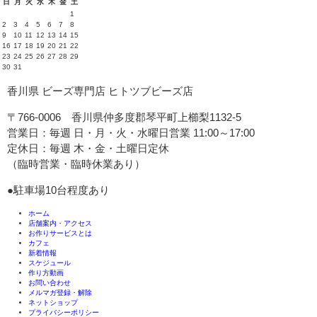
日
月
火
水
木
金
土
1
2
3
4
5
6
7
8
9
10
11
12
13
14
15
16
17
18
19
20
21
22
23
24
25
26
27
28
29
30
31
香川県 ビーズ専門店 ヒトツブビーズ店
〒766-0006 香川県仲多度郡琴平町上櫛梨1132-5
営業日：毎週 日・月・火・水曜日営業 11:00～17:00
定休日：毎週 木・金・土曜日定休
（臨時営業・臨時休業あり）
●駐車場10台程度あり
ホーム
店舗案内・アクセス
お作りサービスとは
カフェ
新着情報
スケジュール
作り方動画
お問い合わせ
メルマガ登録・解除
ネットショップ
プライバシーポリシー